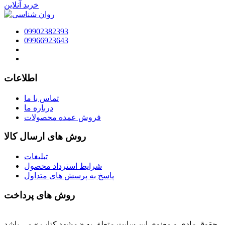
خرید آنلاین
09902382393
09966923643
اطلاعات
تماس با ما
درباره ما
فروش عمده محصولات
روش های ارسال کالا
تبلیغات
شرایط استرداد محصول
پاسخ به پرسش های متداول
روش های پرداخت
حقوق مادی و معنوی این سایت متعلق به « مشهد کتاب » می باشد