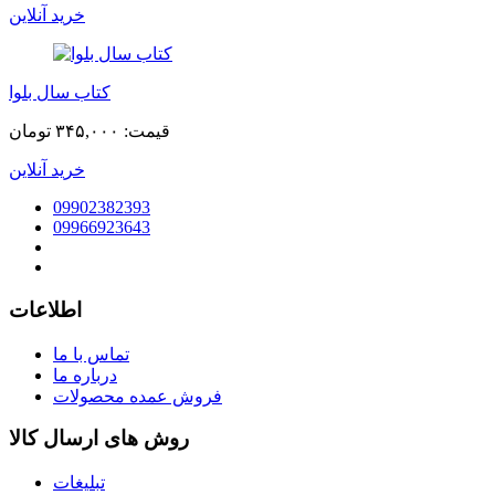
خرید آنلاین
کتاب سال بلوا
قیمت:
۳۴۵,۰۰۰ تومان
خرید آنلاین
09902382393
09966923643
اطلاعات
تماس با ما
درباره ما
فروش عمده محصولات
روش های ارسال کالا
تبلیغات